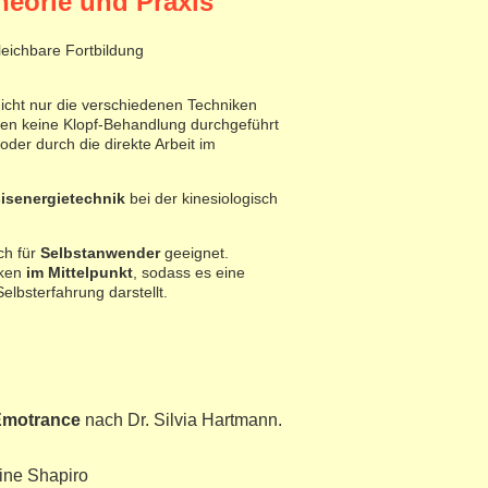
heorie und Praxis
eichbare Fortbildung
icht nur die verschiedenen Techniken
nen keine Klopf-Behandlung durchgeführt
der durch die direkte Arbeit im
isenergietechnik
bei der kinesiologisch
ch für
Selbstanwender
geeignet.
ken
im Mittelpunkt
, sodass es eine
elbsterfahrung darstellt.
motrance
nach Dr. Silvia Hartmann.
ine Shapiro