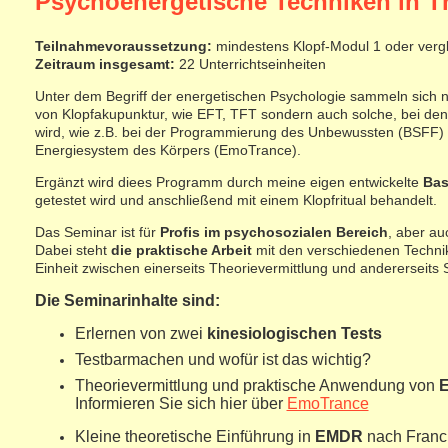
Psychoenergetische Techniken in T
Teilnahmevoraussetzung:
mindestens Klopf-Modul 1 oder vergl
Zeitraum insgesamt:
22 Unterrichtseinheiten
Unter dem Begriff der energetischen Psychologie sammeln sich n
von Klopfakupunktur, wie EFT, TFT sondern auch solche, bei de
wird, wie z.B. bei der Programmierung des Unbewussten (BSFF) o
Energiesystem des Körpers (EmoTrance).
Ergänzt wird diees Programm durch meine eigen entwickelte
Bas
getestet wird und anschließend mit einem Klopfritual behandelt.
Das Seminar ist für
Profis im psychosozialen Bereich
, aber au
Dabei steht
die praktische Arbeit
mit den verschiedenen Techni
Einheit zwischen einerseits Theorievermittlung und andererseits S
Die Seminarinhalte sind:
Erlernen von zwei
kinesiologischen Tests
Testbarmachen und wofür ist das wichtig?
Theorievermittlung und praktische Anwendung von
E
Informieren Sie sich hier über
EmoTrance
Kleine theoretische Einführung in
EMDR
nach Franc