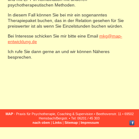
psychotherapeutischen Methoden.
In diesem Fall können Sie bei mir ein sogenanntes
Therapiepaket buchen, das in der Relation gesehen für Sie
preiswerter ist als wenn Sie Einzelstunden buchen würden.
Bei Interesse schicken Sie mir bitte eine Email
mkg@map-
entwicklung.de
Ich rufe Sie dann gerne an und wir können Näheres
besprechen.
MAP
- Praxis für Psychotherapie, Coaching & Supervision • Beethovenstr. 11 • 69502
Hemsbach/Bergstr. • Tel: 06201 / 45 303
nach oben
|
Links
|
Sitemap
|
Impressum