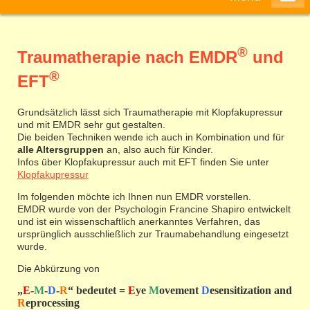
®
Traumatherapie nach EMDR
und
®
EFT
Grundsätzlich lässt sich Traumatherapie mit Klopfakupressur
und mit EMDR sehr gut gestalten.
Die beiden Techniken wende ich auch in Kombination und für
alle Altersgruppen
an, also auch für Kinder.
Infos über Klopfakupressur auch mit EFT finden Sie unter
Klopfakupressur
Im folgenden möchte ich Ihnen nun EMDR vorstellen.
EMDR wurde von der Psychologin Francine Shapiro entwickelt
und ist ein wissenschaftlich anerkanntes Verfahren, das
ursprünglich ausschließlich zur Traumabehandlung eingesetzt
wurde.
Die Abkürzung von
„
E
-
M
-
D
-
R
“ bedeutet =
E
ye
M
ovement
D
esensitization and
R
eprocessing